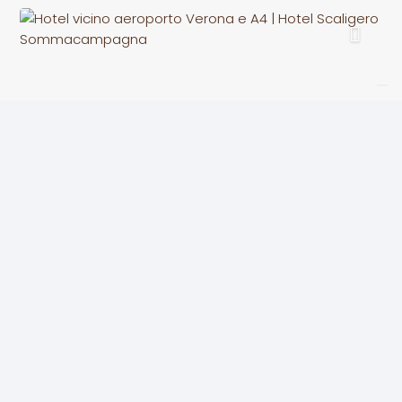
Camera Tripla
23 MQ – MAX 3 OSPITI
Ciascuna camera ha il bagno privato con doccia,
termoarredo e asciugacapelli, connessione internet
Wi-Fi, Tv Led con digitale terrestre, telefono, frigobar,