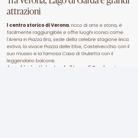
attrazioni
l centro storico di Verona
, ricco di arte e storia, è
facilmente raggiungibile e offre luoghi iconici come
l’Arena in Piazza Bra, sede della celebre stagione lirica
estiva, la vivace Piazza delle Erbe, Castelvecchio con il
suo museo e la famosa Casa di Giulietta con il
leggendario balcone.
A pochi minuti si estende il Lago di Garda
, e la
vicinanza ai principali parchi divertimento, tra cui
Gardaland, rende l’hotel una soluzione pratica anche
per soggiorni di svago e vacanza.
Scopri i Parchi del Garda